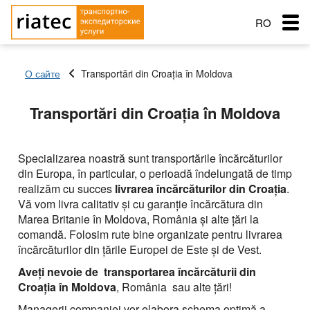
RO
RU
О сайте
Transportări din Croaţia în Moldova
EN
Menu
Transportări din Croaţia în Moldova
Țara de încărcare
Țara de încărcare
Țara de încărcare
Transportare
Orașul de pornire
Orașul de pornire
Orașul de pornire
Țara de aterizare
Țara de aterizare
Specializarea noastră sunt transportările încărcăturilor
Țara de aterizare
din Europa, în particular, o perioadă îndelungată de timp
Orașul de descărcare
Orașul de descărcare
Servicii de transport
realizăm cu succes
livrarea încărcăturilor din
Croaţia
.
Nume de livrare
Tip de transport
Orașul de descărcare
Vă vom livra calitativ şi cu garanţie încărcătura din
Principalele tipuri de transport
Data expedierii
Gratuit cu
Nume de livrare
Service order
Marea Britanie în Moldova, România şi alte ţări la
Tip de transport
Greutatea încărcăturii (t)
Transportul mărfii: Semiremorcă cu prelată,
Типы перевозок
comandă. Folosim rute bine organizate pentru livrarea
Data expedierii
capacitatea 90 m
Greutatea încărcăturii (t)
încărcăturilor din ţările Europei de Este şi de Vest.
Schimb: Transport si marfa
Tip de transport
Автомобильные грузоперевозки
Морские перевозки
Volumul încărcăturii
Transporturi frigorifice +10º С — 20º С , capacitatea 86
Aveţi nevoie de transportarea încărcăturii din
Greutatea încărcăturii (t)
met
Volumul încărcăturii
Croaţia în Moldova
Перевозки сборных грузов
, România sau alte ţări!
Морские грузоперевозки
Ж.Д. грузоперевозки
Managerii companiei vor elabora schema optimă a
Transporturi: autotren cu remorcă, prelată, capacitatea
Adăugați marfă
Companie