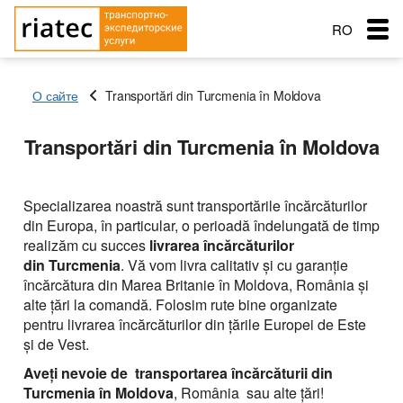
RO
RU
О сайте
Transportări din Turcmenia în Moldova
EN
Menu
Transportări din Turcmenia în Moldova
Țara de încărcare
Țara de încărcare
Țara de încărcare
Transportare
Orașul de pornire
Orașul de pornire
Orașul de pornire
Țara de aterizare
Țara de aterizare
Specializarea noastră sunt transportările încărcăturilor
Țara de aterizare
din Europa, în particular, o perioadă îndelungată de timp
Orașul de descărcare
Orașul de descărcare
Servicii de transport
realizăm cu succes
livrarea încărcăturilor
Nume de livrare
Tip de transport
Orașul de descărcare
din
Principalele tipuri de transport
Turcmenia
. Vă vom livra calitativ şi cu garanţie
Data expedierii
Gratuit cu
Nume de livrare
Service order
încărcătura din Marea Britanie în Moldova, România şi
Tip de transport
Greutatea încărcăturii (t)
Transportul mărfii: Semiremorcă cu prelată,
Типы перевозок
alte ţări la comandă. Folosim rute bine organizate
Data expedierii
capacitatea 90 m
Greutatea încărcăturii (t)
pentru livrarea încărcăturilor din ţările Europei de Este
Schimb: Transport si marfa
Tip de transport
Автомобильные грузоперевозки
Морские перевозки
şi de Vest.
Volumul încărcăturii
Transporturi frigorifice +10º С — 20º С , capacitatea 86
Greutatea încărcăturii (t)
met
Volumul încărcăturii
Aveţi nevoie de transportarea încărcăturii din
Перевозки сборных грузов
Морские грузоперевозки
Ж.Д. грузоперевозки
Turcmenia în Moldova
, România sau alte ţări!
Transporturi: autotren cu remorcă, prelată, capacitatea
Adăugați marfă
Companie