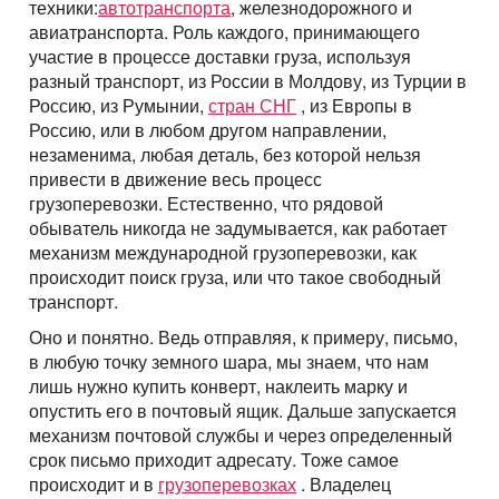
Перевозки опасных грузов
техники:
автотранспорта
, железнодорожного и
Перевозки и доставка контейнеров
Международные ж.д грузоперевозки
Доставка сборных грузов
de
Persoana de contact
авиатранспорта. Роль каждого, принимающего
Все типы грузов
Transportul cu containerele – containere 20 ft, 40 ft
Размеры контейнеров
участие в процессе доставки груза, используя
Типы ж.д. вагонов и контейнеров
Transporturi cu megatrailere cu prelată, capacitate 105
Persoana de contact
Посылки и мелкие грузы
Adăugați un transport
Авто грузы
разный транспорт, из России в Молдову, из Турции в
Transporturi de mărfuri periculoase ADR
metr
Numar de contact
Стоимость морских перевозок
Направления Ж.Д. перевозок
Россию, из Румынии,
стран СНГ
, из Европы в
Стоимость перевозки посылок
Все типы транспорта
Грузы для морских перевозок.
Transporturi de mărfuri mixte de la 200 kg
Platformă cu prelată UMBO, capacitatea 100 mc
Numar de contact
Россию, или в любом другом направлении,
Перевозки морем по странам
Стоимость перевозок ж.д вагонами
Доставка посылки из и в Европу
Авто транспорт
E-mail
незаменима, любая деталь, без которой нельзя
Грузы для Ж.Д. перевозок
Грузовые авиа перевозки
Autotren pentru transportarea autoturismelor
Перевозим грузы по морю
привести в движение весь процесс
Ж.Д. вагоны, галерея
Доставка посылки Страны СНГ
E-mail
Ж.Д. транспорт
Грузы для авиа перевозок
грузоперевозки. Естественно, что рядовой
Зерновозы, перевозка зерна
Transport pentru mărfuri cu gabarit depăşit
Prin depunerea unei cereri, sunteți de acord cu
Посылки из Азии, и USA
обыватель никогда не задумывается, как работает
Морской транспорт
prelucrarea datelor cu caracter personal.
Автоперевозки спецтехники
Semiremorcă metalică, caroserie izotermică capacitatea
механизм международной грузоперевозки, как
Prin depunerea unei cereri, sunteți de acord cu
90 mс
Транспорт для доставки посылок
Авиа транспорт
prelucrarea datelor cu caracter personal.
происходит поиск груза, или что такое свободный
транспорт.
Оно и понятно. Ведь отправляя, к примеру, письмо,
в любую точку земного шара, мы знаем, что нам
лишь нужно купить конверт, наклеить марку и
опустить его в почтовый ящик. Дальше запускается
механизм почтовой службы и через определенный
срок письмо приходит адресату. Тоже самое
происходит и в
грузоперевозках
. Владелец