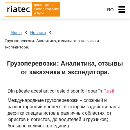
RO
RU
Меню
Новости
EN
Грузоперевозки: Аналитика, отзывы от заказчика и
Menu
экспедитора.
Țara de încărcare
Țara de încărcare
Transportare
Orașul de pornire
Orașul de pornire
Грузоперевозки: Аналитика, отзывы
Țara de aterizare
Țara de aterizare
от заказчика и экспедитора.
Orașul de descărcare
Orașul de descărcare
Servicii de transport
Nume de livrare
Tip de transport
Principalele tipuri de transport
Data expedierii
Gratuit cu
Din păcate acest articol este disponibil doar în
Rusă
.
Service order
Tip de transport
Greutatea încărcăturii (t)
Transportul mărfii: Semiremorcă cu prelată,
Типы перевозок
Международные грузоперевозки – сложный и
capacitatea 90 m
Greutatea încărcăturii (t)
разносторонний процесс, в котором задействованы
Schimb: Transport si marfa
Автомобильные грузоперевозки
Морские перевозки
Volumul încărcăturii
десятки специалистов в различных областях: от
Transporturi frigorifice +10º С — 20º С , capacitatea 86
юристов и логистов, до водителей и грузчиков;
met
Volumul încărcăturii
Перевозки сборных грузов
Морские грузоперевозки
Ж.Д. грузоперевозки
большое количество единиц
Transporturi: autotren cu remorcă, prelată, capacitatea
Adăugați marfă
Companie